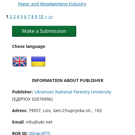
Paper and Woodworking Industry
1
2
3
4
5
6
7
8
9
10
>
>>
Make a Submission
Chose language
INFORMATION ABOUT PUBLISHER
Publisher:
Ukrainian National Forestry University
(ЄДРПОУ 02070996)
Adress
: 79057, Lviv, Gen.Chuprynka str., 103
Email
: nltu@ukr.net
ROR ID:
00rwcdf75