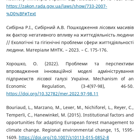
https://zakon.rada.gov.ua/laws/show/733-2007-
%D0%BF#Text
Сибірна Р.І., Сибірний А.В. Пошкодження лісових масивів
як фактор негативного впливу на життєдіяльність людини
// Екологічні та гігієнічні проблеми сфери життєдіяльності
людини. Матеріали МНТК. – 2023. – С. 175-176.
Хорошко, О. (2022). Проблеми та перспективи
впровадження інноваційної моделі адміністрування
підприємств лісової галузі України. Mechanism of an
Economic Regulation, (3-4(97-98), 46-50.
https://doi.org/10.32782/mer.2022.97-98.11
Bouriaud, L., Marzano, M., Lexer, M., Nichiforel, L., Reyer, C.,
Temperli, C., Hanewinkel, M. (2015). Institutional factors and
opportunities for adapting European forest management to
climate change. Regional environmental change, 15, 1595-
1609.
https://doi.org/10.1007/s10113-015-0852-8