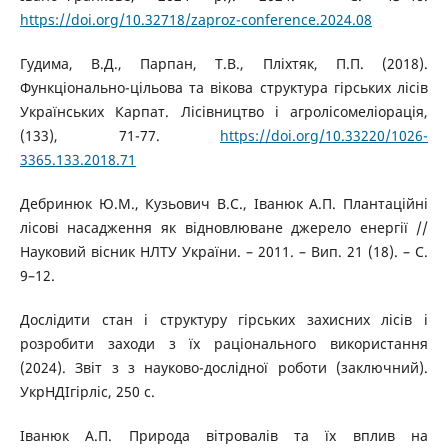
https://doi.org/10.32718/zaproz-conference.2024.08
Гудима, В.Д., Парпан, Т.В., Пліхтяк, П.П. (2018).
Функціонально-цільова тa вікова структура гірських лісів
Українських Карпат. Лісівництво і агролісомеліорація,
(133), 71-77.
https://doi.org/10.33220/1026-
3365.133.2018.71
Дебринюк Ю.М., Кузьович В.С., Іванюк А.П. Плантаційні
лісові насадження як відновлюване джерело енергії //
Науковий вісник НЛТУ України. – 2011. – Вип. 21 (18). – С.
9–12.
Дослідити стан і структуру гірських захисних лісів і
розробити заходи з їх раціонального використання
(2024). Звіт з з науково-дослідної роботи (заключний).
УкрНДІгірліс, 250 с.
Іванюк А.П. Природа вітровалів та їх вплив на