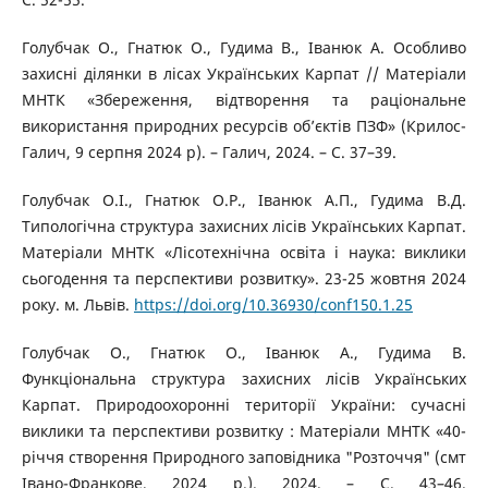
Голубчак О., Гнатюк О., Гудима В., Іванюк А. Особливо
захисні ділянки в лісах Українських Карпат // Матеріали
МНТК «Збереження, відтворення та раціональне
використання природних ресурсів об’єктів ПЗФ» (Крилос-
Галич, 9 серпня 2024 р). – Галич, 2024. – С. 37–39.
Голубчак О.І., Гнатюк О.Р., Іванюк А.П., Гудима В.Д.
Типологічна структура захисних лісів Українських Карпат.
Матеріали МНТК «Лісотехнічна освіта і наука: виклики
сьогодення та перспективи розвитку». 23-25 жовтня 2024
року. м. Львів.
https://doi.org/10.36930/conf150.1.25
Голубчак О., Гнатюк О., Іванюк А., Гудима В.
Функціональна структура захисних лісів Українських
Карпат. Природоохоронні території України: сучасні
виклики та перспективи розвитку : Матеріали МНТК «40-
річчя створення Природного заповідника "Розточчя" (смт
Івано-Франкове, 2024 р.). 2024. – С. 43–46.