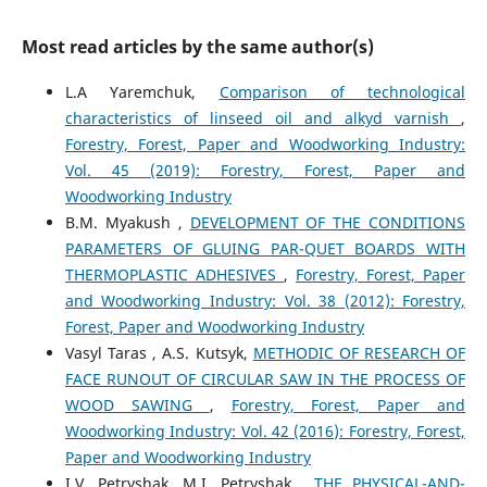
Most read articles by the same author(s)
L.A Yaremchuk,
Comparison of technological
characteristics of linseed oil and alkyd varnish
,
Forestry, Forest, Paper and Woodworking Industry:
Vol. 45 (2019): Forestry, Forest, Paper and
Woodworking Industry
B.M. Myakush ,
DEVELOPMENT OF THE CONDITIONS
PARAMETERS OF GLUING PAR-QUET BOARDS WITH
THERMOPLASTIC ADHESIVES
,
Forestry, Forest, Paper
and Woodworking Industry: Vol. 38 (2012): Forestry,
Forest, Paper and Woodworking Industry
Vasyl Taras , A.S. Kutsyk,
METHODIC OF RESEARCH OF
FACE RUNOUT OF CIRCULAR SAW IN THE PROCESS OF
WOOD SAWING
,
Forestry, Forest, Paper and
Woodworking Industry: Vol. 42 (2016): Forestry, Forest,
Paper and Woodworking Industry
I.V. Petryshak, M.I. Petryshak ,
THE PHYSICAL-AND-