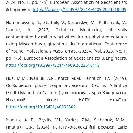
2024, No. 1, pp. 1-5). European Association of Geoscientists
& Engineers.
https://doi.org/10.3997/2214-4609.2024510039
Huminilovych, R., Stadnik, V., Sozanskyi, M., Pidlisnyuk, V.,
Ivaniuk, A. (2023, October). Monitoring of soils
contaminated by military activities during phytoremediation
using Miscanthus x giganteus. In International Conference
of Young Professionals «GeoTerrace-2023». (Vol. 2023, No. 1,
pp. 1-5). European Association of Geoscientists & Engineers.
https://doi.org/10.3997/2214-4609.2023510113
Huz, M.M., Ivaniuk, A.P., Korol, M.M., Fennuch, T.V. (2019).
Особливості росту кедра атласького (Cedrus Atlantica
(Endl.) Manetti ex Carrière) у лісових культурах Закарпаття.
Науковий вісник НЛТУ України.
https://doi.org/10.15421/40290502
Ivaniuk, A. P., Blystiv, V.I., Yurkiv, Z.M., Sishchuk, M.M.,
Hnatiuk, O.R. (2024). Генетико-селекційні ресурси Larix