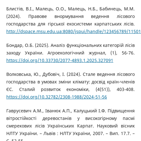
Блистів, В.І., Малець, О.О., Малець, Н.Б., Бабинець, М.М.
(2024). Правове внормування ведення лісового
господарства для гірської екосистеми карпатських лісів.
http://dspace.msu.edu.ua:8080/jspui/handle/123456789/11501
Бондар, О.Б. (2025). Аналіз функціональних категорій лісів
заходу України. Агроекологічний журнал, (1), 56-76.
https://doi.org/10.33730/2077-4893.1.2025.327091
Волковська, Ю., Дубовіч, І. (2024). Стале ведення лісового
господарства в умовах зміни клімату: досвід країн-членів
ЄС. Сталий розвиток економіки, (4(51)), 403-408.
https://doi.org/10.32782/2308-1988/2024-51-56
Гаврусевич А.М., Іванюк А.П., Калуцький І.Ф. Підвищення
вітростійкості деревостанів у високогірному пасмі
смерекових лісів Українських Карпат. Науковий вісник
НЛТУ України. – Львів : НЛТУ України, 2007. – Вип. 17.7. –
С. 52-55.