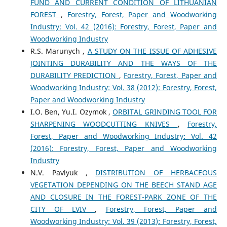
FUND AND CURRENT CONDITION OF LITHUANIAN
FOREST
,
Forestry, Forest, Paper and Woodworking
Industry: Vol. 42 (2016): Forestry, Forest, Paper and
Woodworking Industry
R.S. Marunych ,
A STUDY ON THE ISSUE OF ADHESIVE
JOINTING DURABILITY AND THE WAYS OF THE
DURABILITY PREDICTION
,
Forestry, Forest, Paper and
Woodworking Industry: Vol. 38 (2012): Forestry, Forest,
Paper and Woodworking Industry
І.О. Ben, Yu.І. Ozymok ,
ORBITAL GRINDING TOOL FOR
SHARPENING WOODCUTTING KNIVES
,
Forestry,
Forest, Paper and Woodworking Industry: Vol. 42
(2016): Forestry, Forest, Paper and Woodworking
Industry
N.V. Pavlyuk ,
DISTRIBUTION OF HERBACEOUS
VEGETATION DEPENDING ON THE BEECH STAND AGE
AND CLOSURE IN THE FOREST-PARK ZONE OF THE
CITY OF LVIV
,
Forestry, Forest, Paper and
Woodworking Industry: Vol. 39 (2013): Forestry, Forest,