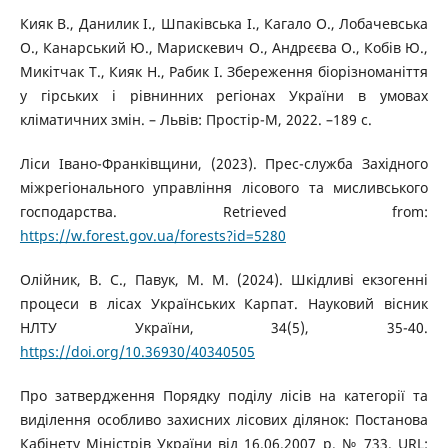
Кияк В., Данилик І., Шпаківська І., Кагало О., Лобачевська
О., Канарський Ю., Марискевич О., Андрєєва О., Кобів Ю.,
Микітчак Т., Кияк Н., Рабик І. Збереження біорізноманіття
у гірських і рівнинних регіонах України в умовах
кліматичних змін. – Львів: Простір-М, 2022. –189 с.
Ліси Івано-Франківщини, (2023). Прес-служба Західного
міжрегіонального управління лісового та мисливського
господарства. Retrieved from:
https://w.forest.gov.ua/forests?id=5280
Олійник, В. С., Павук, М. М. (2024). Шкідливі екзогенні
процеси в лісах Українських Карпат. Науковий вісник
НЛТУ України, 34(5), 35-40.
https://doi.org/10.36930/40340505
Про затвердження Порядку поділу лісів на категорії та
виділення особливо захисних лісових ділянок: Постанова
Кабінету Міністрів України від 16.06.2007 р. № 733. URL: