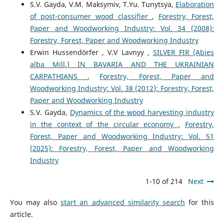
S.V. Gayda, V.M. Maksymiv, T.Yu. Tunytsya,
Elaboration
of post-consumer wood classifier
,
Forestry, Forest,
Paper and Woodworking Industry: Vol. 34 (2008):
Forestry, Forest, Paper and Woodworking Industry
Erwin Hussendörfer , V.V Lavnyy ,
SILVER FIR (Abies
alba Mill.) IN BAVARIA AND THE UKRAINIAN
CARPATHIANS
,
Forestry, Forest, Paper and
Woodworking Industry: Vol. 38 (2012): Forestry, Forest,
Paper and Woodworking Industry
S.V. Gayda,
Dynamics of the wood harvesting industry
in the context of the circular economy
,
Forestry,
Forest, Paper and Woodworking Industry: Vol. 51
(2025): Forestry, Forest, Paper and Woodworking
Industry
1-10 of 214
Next
You may also
start an advanced similarity search
for this
article.