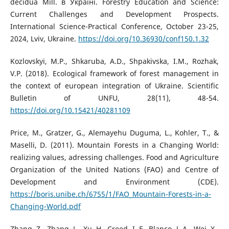
decidua Mill. в Україні. Forestry Education and Science:
Current Challenges and Development Prospects.
International Science-Practical Conference, October 23-25,
2024, Lviv, Ukraine.
https://doi.org/10.36930/conf150.1.32
Kozlovskyi, M.P., Shkaruba, A.D., Shpakivska, I.M., Rozhak,
V.P. (2018). Ecological framework of forest management in
the context of european integration of Ukraine. Scientific
Bulletin of UNFU, 28(11), 48-54.
https://doi.org/10.15421/40281109
Price, M., Gratzer, G., Alemayehu Duguma, L., Kohler, T., &
Maselli, D. (2011). Mountain Forests in a Changing World:
realizing values, adressing challenges. Food and Agriculture
Organization of the United Nations (FAO) and Centre of
Development and Environment (CDE).
https://boris.unibe.ch/6755/1/FAO_Mountain-Forests-in-a-
Changing-World.pdf
Zhang, Z., Zhang, L., Xu, H., Creed, I. F., Blanco, J. A., Wei, X.,