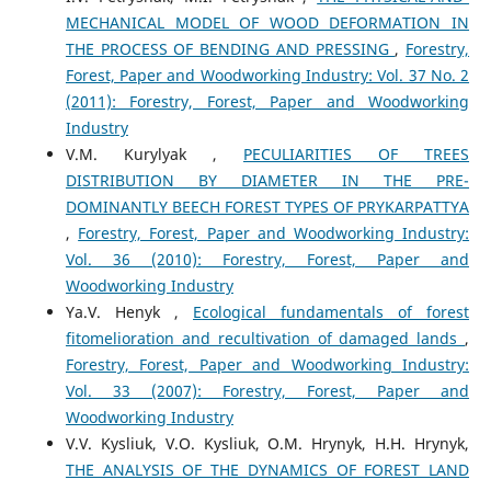
MECHANICAL MODEL OF WOOD DEFORMATION IN
THE PROCESS OF BENDING AND PRESSING
,
Forestry,
Forest, Paper and Woodworking Industry: Vol. 37 No. 2
(2011): Forestry, Forest, Paper and Woodworking
Industry
V.M. Kurylyak ,
PECULIARITIES OF TREES
DISTRIBUTION BY DIAMETER IN THE PRE-
DOMINANTLY BEECH FOREST TYPES OF PRYKARPATTYA
,
Forestry, Forest, Paper and Woodworking Industry:
Vol. 36 (2010): Forestry, Forest, Paper and
Woodworking Industry
Yа.V. Henyk ,
Ecological fundamentals of forest
fitomelioration and recultivation of damaged lands
,
Forestry, Forest, Paper and Woodworking Industry:
Vol. 33 (2007): Forestry, Forest, Paper and
Woodworking Industry
V.V. Kysliuk, V.O. Kysliuk, O.M. Hrynyk, H.H. Hrynyk,
THE ANALYSIS OF THE DYNAMICS OF FOREST LAND