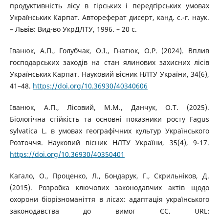
продуктивність лісу в гірських і передгірських умовах
Українських Карпат. Автореферат дисерт, канд. с.-г. наук.
– Львів: Вид-во УкрДЛТУ, 1996. – 20 с.
Іванюк, А.П., Голубчак, О.І., Гнатюк, О.Р. (2024). Вплив
господарських заходів на стан ялинових захисних лісів
Українських Карпат. Науковий вісник НЛТУ України, 34(6),
41–48.
https://doi.org/10.36930/40340606
Іванюк, А.П., Лісовий, М.М., Данчук, О.Т. (2025).
Біологічна стійкість та основні показники росту Fagus
sylvatica L. в умовах географічних культур Українського
Розточчя. Науковий вісник НЛТУ України, 35(4), 9-17.
https://doi.org/10.36930/40350401
Кагало, О., Проценко, Л., Бондарук, Г., Скрильніков, Д.
(2015). Розробка ключових законодавчих актів щодо
охорони біорізноманіття в лісах: адаптація українського
законодавства до вимог ЄС. URL: