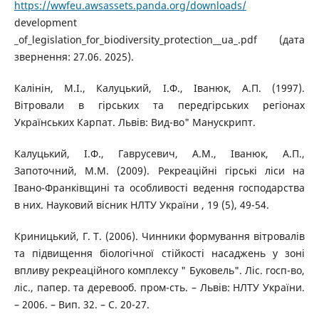
https://wwfeu.awsassets.panda.org/downloads/
development
_of_legislation_for_biodiversity_protection__ua_.pdf (дата
звернення: 27.06. 2025).
Калінін, М.І., Калуцький, І.Ф., Іванюк, А.П. (1997).
Вітровали в гірських та передгірських регіонах
Українських Карпат. Львів: Вид-во" Манускрипт.
Калуцький, І.Ф., Гаврусевич, А.М., Іванюк, А.П.,
Запоточний, М.М. (2009). Рекреаційні гірські ліси на
Івано-Франківщині та особливості ведення господарства
в них. Науковий вісник НЛТУ України , 19 (5), 49-54.
Криницький, Г. Т. (2006). Чинники формування вітровалів
та підвищення біологічної стійкості насаджень у зоні
впливу рекреаційного комплексу " Буковель". Ліс. госп-во,
ліс., папер. та деревооб. пром-сть. – Львів: НЛТУ України.
– 2006. – Вип. 32. – С. 20-27.