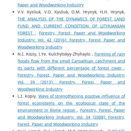
Paper and Woodworking Industry
V.V. Kysliuk, V.O. Kysliuk, O.M. Hrynyk, H.H. Hrynyk,
THE ANALYSIS OF THE DYNAMICS OF FOREST LAND
FUND AND CURRENT CONDITION OF LITHUANIAN
FOREST
,
Forestry, Forest, Paper and Woodworking
Industry: Vol. 42 (2016): Forestry, Forest, Paper and
Woodworking Industry
N.I. Koziy, I.Ye. Kulchytskyy-Zhyhaylo ,
Forming of rain
floods flow from the small Carpathian catchment and
its parts with different percentage of forest cover
,
Forestry, Forest, Paper and Woodworking Industry:
Vol. 39 (2013): Forestry, Forest, Paper and
Woodworking Industry
L.I. Kopiy,
Ways of strengthening positive influence of
forest ecosystems on the ecological state of the
environment in Rivne region
,
Forestry, Forest, Paper
and Woodworking Industry: Vol. 34 (2008): Forestry,
Forest, Paper and Woodworking Industry