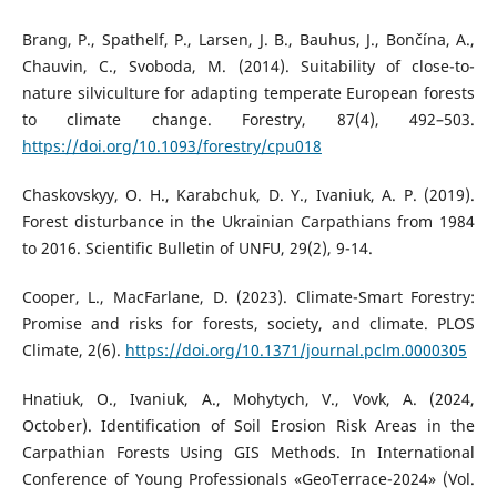
Brang, P., Spathelf, P., Larsen, J. B., Bauhus, J., Bončína, A.,
Chauvin, C., Svoboda, M. (2014). Suitability of close-to-
nature silviculture for adapting temperate European forests
to climate change. Forestry, 87(4), 492–503.
https://doi.org/10.1093/forestry/cpu018
Chaskovskyy, O. H., Karabchuk, D. Y., Ivaniuk, A. P. (2019).
Forest disturbance in the Ukrainian Carpathians from 1984
to 2016. Scientific Bulletin of UNFU, 29(2), 9-14.
Cooper, L., MacFarlane, D. (2023). Climate-Smart Forestry:
Promise and risks for forests, society, and climate. PLOS
Climate, 2(6).
https://doi.org/10.1371/journal.pclm.0000305
Hnatiuk, O., Ivaniuk, A., Mohytych, V., Vovk, A. (2024,
October). Identification of Soil Erosion Risk Areas in the
Carpathian Forests Using GIS Methods. In International
Conference of Young Professionals «GeoTerrace-2024» (Vol.