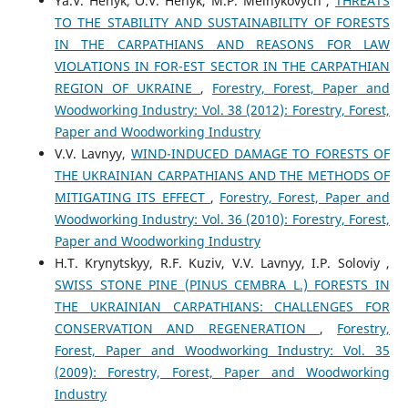
Ya.V. Henyk, O.V. Henyk, M.P. Melnykovych ,
THREATS
TO THE STABILITY AND SUSTAINABILITY OF FORESTS
IN THE CARPATHIANS AND REASONS FOR LAW
VIOLATIONS IN FOR-EST SECTOR IN THE CARPATHIAN
REGION OF UKRAINE
,
Forestry, Forest, Paper and
Woodworking Industry: Vol. 38 (2012): Forestry, Forest,
Paper and Woodworking Industry
V.V. Lavnyy,
WIND-INDUCED DAMAGE TO FORESTS OF
THE UKRAINIAN CARPATHIANS AND THE METHODS OF
MITIGATING ITS EFFECT
,
Forestry, Forest, Paper and
Woodworking Industry: Vol. 36 (2010): Forestry, Forest,
Paper and Woodworking Industry
H.Т. Krynytskyy, R.F. Kuziv, V.V. Lavnyy, I.P. Soloviy ,
SWISS STONE PINE (PINUS CEMBRA L.) FORESTS IN
THE UKRAINIAN CARPATHIANS: CHALLENGES FOR
CONSERVATION AND REGENERATION
,
Forestry,
Forest, Paper and Woodworking Industry: Vol. 35
(2009): Forestry, Forest, Paper and Woodworking
Industry